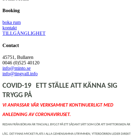
Booking
boka rum
kontakt
TILLGÄNGLIGHET
Contact
45751, Bullaren
0046 (0)525 40120
info@minto.se
info@tingvall.info
COVID-19 ETT STÄLLE ATT KÄNNA SIG
TRYGG PÅ
VI ANPASSAR VÅR VERKSAMHET KONTINUERLIGT MED
ANLEDNING AV CORONAVIRUSET.
REDAN FRÅN BÖRJAN ÄR TINGVALL BYGGT PÅ ETT SÅDANT SÄTT SOM GÖR ATT SMITTORISKEN ÄR
LÅG. DET FINNS MYCKET PLATS I ALLA GEMENSAMMA UTRYMMEN, YTTERDÖRREN LEDER DIREKT