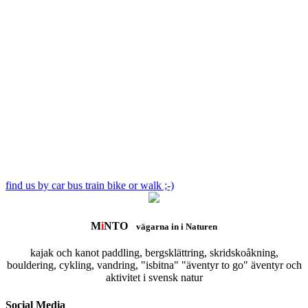
find us by car bus train bike or walk ;-)
M
i
NTO
vägarna in i Naturen
kajak och kanot paddling, bergsklättring, skridskoåkning,
bouldering, cykling, vandring, "isbitna" "äventyr to go" äventyr och
aktivitet i svensk natur
Social Media