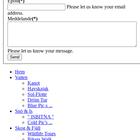
Epost
(*)
Please let us know your email
address.
Meddelande
(*)
Please let us know your message.
Hem
Vatten
Kanot
Havskajak
Sol-Flotte
Dröm Tur
Blue Pic,s ...
Snö & Is
" ISBITNA "
Cold Pic's ...
Skog & Fjäll
Wildlife Tours
Bikers Walk