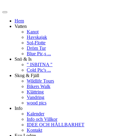
Hem
Vatten
Kanot
Havskajak
Sol-Flotte
Dröm Tur
Blue Pic,s ...
Snö & Is
" ISBITNA "
Cold Pic's ...
Skog & Fjäll
Wildlife Tours
Bikers Walk
Klättring
Vandring
wood pics
Info
Kalender
Info och Villkor
IDEE OCH HÅLLBARHET
Kontakt
Eco Lodge