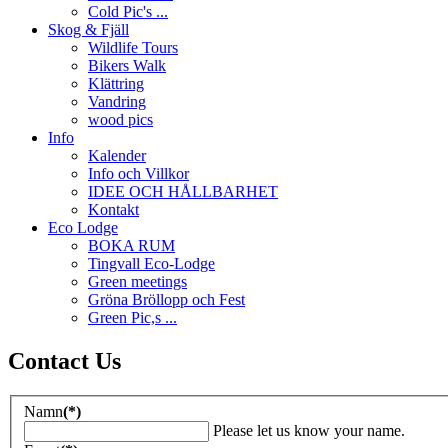
Cold Pic's ...
Skog & Fjäll
Wildlife Tours
Bikers Walk
Klättring
Vandring
wood pics
Info
Kalender
Info och Villkor
IDEE OCH HÅLLBARHET
Kontakt
Eco Lodge
BOKA RUM
Tingvall Eco-Lodge
Green meetings
Gröna Bröllopp och Fest
Green Pic,s ...
Contact Us
Namn
(*)
Please let us know your name.